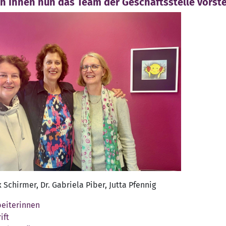
n Ihnen nun das Team der Geschäftsstelle vorste
x Schirmer, Dr. Gabriela Piber, Jutta Pfennig
beiterinnen
ift